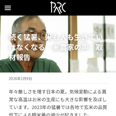
×
ストアカテゴリー
ホーム
すべてのカテゴリー
続く猛暑、米も人も生きてい
けなくなる―米農家の声：取
材報告
2026年1月9日
年々厳しさを増す日本の夏。気候変動による異
常な高温はお米の生産にも大きな影響を及ぼし
ています。2023年の猛暑では各地で玄米の品質
低下による精米量の減少が起きました。