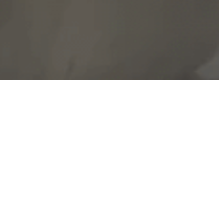
過去に開催された上映会
※ウェブ掲載の希望をいただいた上映会情報のみを
掲載しています
01/25　上映会「希望の給食」｜埼玉県
01/25　
「給食費無償化、次なるステップへ！～有機給食
無償化で創る、食と安全と持続可能な地域社会～」｜東京
都
02/11　
GMOフリーゾーン全国集会inえひめプレ企画　