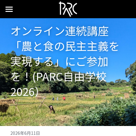
×
ストアカテゴリー
ホーム
オンライン連続講座
すべてのカテゴリー
「農と食の民主主義を
実現する」にご参加
を！(PARC自由学校
2026）　
2026年6月11日