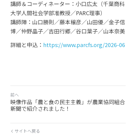
講師＆コーディネーター：小口広太（千葉商科
大学人間社会学部准教授／PARC理事）
講師陣：山口勝則／藤本穣彦／山田優／金子信
博／仲野晶子／吉田行郷／谷口葉子／山本奈美
詳細と申込：
https://www.parcfs.org/2026-06
前へ
映像作品「農と食の民主主義」が農業協同組合
新聞で紹介されました！
サイトへ戻る