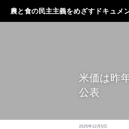
農と食の民主主義をめざすドキ
米価は昨年
公表