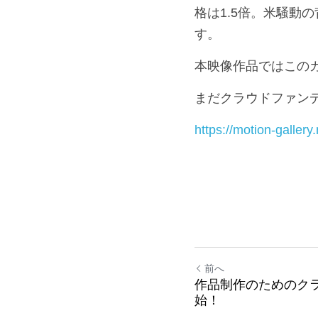
一方で、25年産米は
格は1.5倍。米騒動
本映像作品ではこの
まだクラウドファン
https://motion-gall
前へ
作品制作のためのク
始！