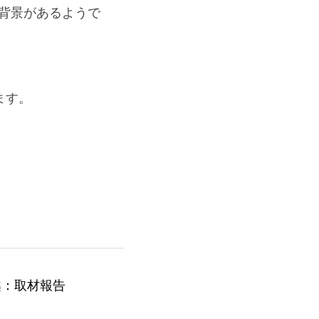
量は増えているのに価
い背景があるようです。
ます。
越：取材報告