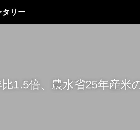
ュメンタリー
比1.5倍、農水省25年産米